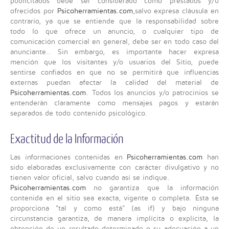
publicitados debe ser considerado como prestados y/u
ofrecidos por
Psicoherramientas.com
,salvo expresa cláusula en
contrario, ya que se entiende que la responsabilidad sobre
todo lo que ofrece un anuncio, o cualquier tipo de
comunicación comercial en general, debe ser en todo caso del
anunciante.. Sin embargo, es importante hacer expresa
mención que los visitantes y/o usuarios del Sitio, puede
sentirse confiados en que no se permitirá que influencias
externas puedan afectar la calidad del material de
Psicoherramientas.com
. Todos los anuncios y/o patrocinios se
entenderán claramente como mensajes pagos y estarán
separados de todo contenido psicológico.
Exactitud de la Información
Las informaciones contenidas en
Psicoherramientas.com
han
sido elaboradas exclusivamente con carácter divulgativo y no
tienen valor oficial, salvo cuando así se indique.
Psicoherramientas.com
no garantiza que la información
contenida en el sitio sea exacta, vigente o completa. Ésta se
proporciona "tal y como está" (as if) y bajo ninguna
circunstancia garantiza, de manera implícita o explícita, la
obtención de un resultado determinado o su adecuación a un