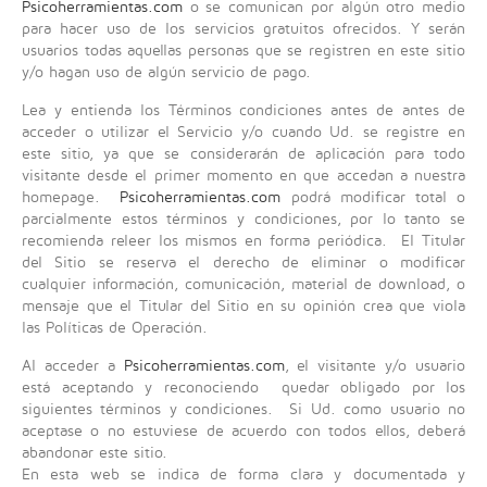
,
Psicoherramientas.com
o se comunican por algún otro medio
v
para hacer uso de los servicios gratuitos ofrecidos. Y serán
o
usuarios todas aquellas personas que se registren en este sitio
t
y/o hagan uso de algún servicio de pago.
e
Lea y entienda los Términos condiciones antes de antes de
acceder o utilizar el Servicio y/o cuando Ud. se registre en
este sitio, ya que se considerarán de aplicación para todo
visitante desde el primer momento en que accedan a nuestra
homepage.
Psicoherramientas.com
podrá modificar total o
parcialmente estos términos y condiciones, por lo tanto se
recomienda releer los mismos en forma periódica. El Titular
del Sitio se reserva el derecho de eliminar o modificar
cualquier información, comunicación, material de download, o
mensaje que el Titular del Sitio en su opinión crea que viola
las Políticas de Operación.
Al acceder a
Psicoherramientas.com
, el visitante y/o usuario
está aceptando y reconociendo quedar obligado por los
siguientes términos y condiciones. Si Ud. como usuario no
aceptase o no estuviese de acuerdo con todos ellos, deberá
abandonar este sitio.
En esta web se indica de forma clara y documentada y