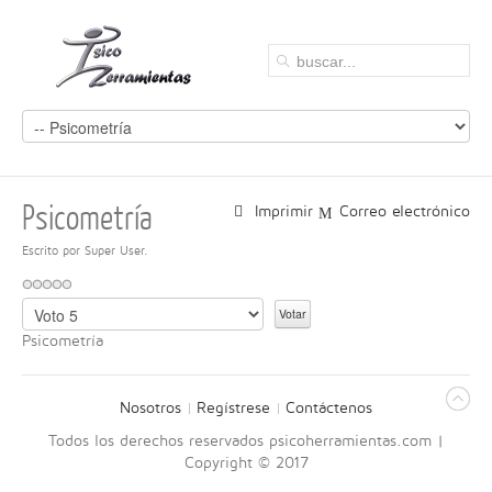
Psicometría
Imprimir
Correo electrónico
Escrito por Super User.
P
o
Psicometría
r
f
a
Nosotros
Regístrese
Contáctenos
v
o
Todos los derechos reservados psicoherramientas.com |
r
Copyright © 2017
,