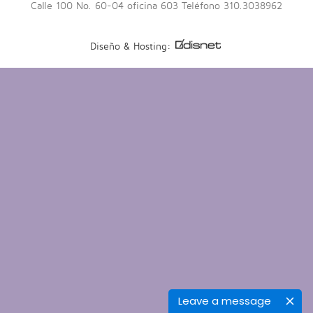
Calle 100 No. 60-04 oficina 603 Teléfono 310.3038962
v
o
t
Diseño & Hosting:
e
Leave a message