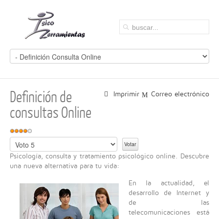
Definición de
Imprimir
Correo electrónico
consultas Online
R
a
P
t
o
Psicología, consulta y tratamiento psicológico online. Descubre
i
r
una nueva alternativa para tu vida:
o
f
:
a
En la actualidad, el
v
desarrollo de Internet y
4
o
de las
r
telecomunicaciones está