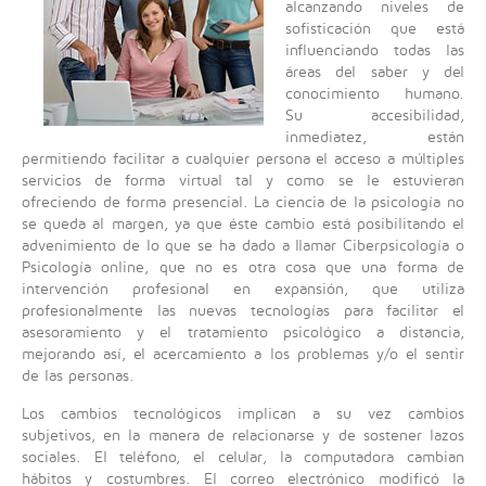
/
,
alcanzando niveles de
v
sofisticación que está
5
o
influenciando todas las
t
áreas del saber y del
e
conocimiento humano.
Su accesibilidad,
inmediatez, están
permitiendo facilitar a cualquier persona el acceso a múltiples
servicios de forma virtual tal y como se le estuvieran
ofreciendo de forma presencial. La ciencia de la psicología no
se queda al margen, ya que éste cambio está posibilitando el
advenimiento de lo que se ha dado a llamar Ciberpsicología o
Psicología online, que no es otra cosa que una forma de
intervención profesional en expansión, que utiliza
profesionalmente las nuevas tecnologías para facilitar el
asesoramiento y el tratamiento psicológico a distancia,
mejorando así, el acercamiento a los problemas y/o el sentir
de las personas.
Los cambios tecnológicos implican a su vez cambios
subjetivos, en la manera de relacionarse y de sostener lazos
sociales. El teléfono, el celular, la computadora cambian
hábitos y costumbres. El correo electrónico modificó la